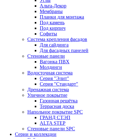
Углы
Альта-Декор
Мембраны
Планки для монтажа
Под камень
Под кирпич
Софиты
Система крепления фасадов
Для сайдинга
Для фасадных панелей
Стеновые панели
Вагонка ПВХ
Молдинги
Водосточная система
Серия "Элит"
Серия "Стандарт"
Дренажная система
Уличное покрытие
Газонная решётка
Террасная доска
Напольное покрытие SPC
ГРАНД СТЭП
ALTA STEP
Стеновые панели SPC
Серии и коллекции