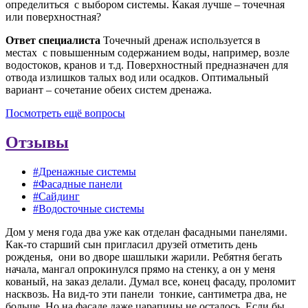
определиться с выбором системы. Какая лучше – точечная
или поверхностная?
Ответ специалиста
Точечный дренаж используется в
местах с повышенным содержанием воды, например, возле
водостоков, кранов и т.д. Поверхностный предназначен для
отвода излишков талых вод или осадков. Оптимальный
вариант – сочетание обеих систем дренажа.
Посмотреть ещё вопросы
Отзывы
#Дренажные системы
#Фасадные панели
#Сайдинг
#Водосточные системы
Дом у меня года два уже как отделан фасадными панелями.
Как-то старший сын пригласил друзей отметить день
рожденья, они во дворе шашлыки жарили. Ребятня бегать
начала, мангал опрокинулся прямо на стенку, а он у меня
кованый, на заказ делали. Думал все, конец фасаду, проломит
насквозь. На вид-то эти панели тонкие, сантиметра два, не
больше. Но на фасаде даже царапины не осталось. Если бы