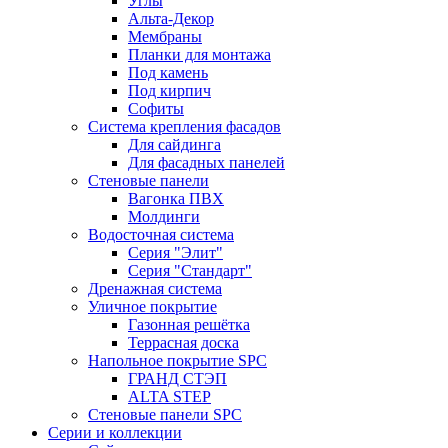
Углы
Альта-Декор
Мембраны
Планки для монтажа
Под камень
Под кирпич
Софиты
Система крепления фасадов
Для сайдинга
Для фасадных панелей
Стеновые панели
Вагонка ПВХ
Молдинги
Водосточная система
Серия "Элит"
Серия "Стандарт"
Дренажная система
Уличное покрытие
Газонная решётка
Террасная доска
Напольное покрытие SPC
ГРАНД СТЭП
ALTA STEP
Стеновые панели SPC
Серии и коллекции