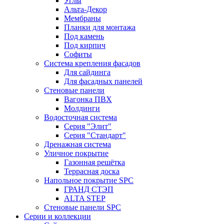
Углы
Альта-Декор
Мембраны
Планки для монтажа
Под камень
Под кирпич
Софиты
Система крепления фасадов
Для сайдинга
Для фасадных панелей
Стеновые панели
Вагонка ПВХ
Молдинги
Водосточная система
Серия "Элит"
Серия "Стандарт"
Дренажная система
Уличное покрытие
Газонная решётка
Террасная доска
Напольное покрытие SPC
ГРАНД СТЭП
ALTA STEP
Стеновые панели SPC
Серии и коллекции