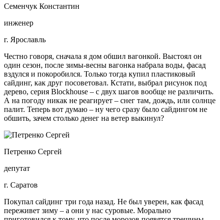
Семенчук Константин
инженер
г. Ярославль
Честно говоря, сначала я дом обшил вагонкой. Выстоял он
один сезон, после зимы-весны вагонка набрала воды, фасад
вздулся и покоробился. Только тогда купил пластиковый
сайдинг, как друг посоветовал. Кстати, выбрал рисунок под
дерево, серия Blockhouse – с двух шагов вообще не различить.
А на погоду никак не реагирует – снег там, дождь, или солнце
палит. Теперь вот думаю – ну чего сразу было сайдингом не
обшить, зачем столько денег на ветер выкинул?
Петренко Сергей
депутат
г. Саратов
Покупал сайдинг три года назад. Не был уверен, как фасад
переживет зиму – а они у нас суровые. Морально
приготовился к тому, что после морозов появятся трещины