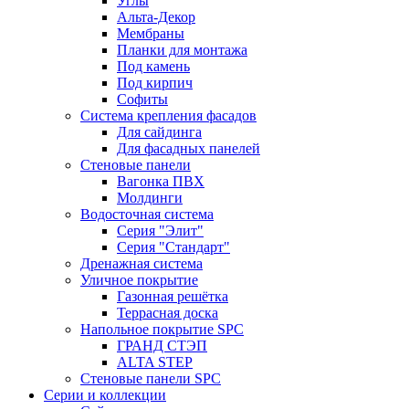
Углы
Альта-Декор
Мембраны
Планки для монтажа
Под камень
Под кирпич
Софиты
Система крепления фасадов
Для сайдинга
Для фасадных панелей
Стеновые панели
Вагонка ПВХ
Молдинги
Водосточная система
Серия "Элит"
Серия "Стандарт"
Дренажная система
Уличное покрытие
Газонная решётка
Террасная доска
Напольное покрытие SPC
ГРАНД СТЭП
ALTA STEP
Стеновые панели SPC
Серии и коллекции