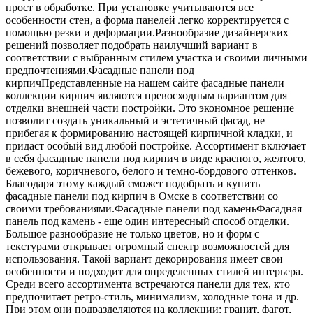
прост в обработке. При установке учитываются все
особенности стен, а форма панелей легко корректируется с
помощью резки и деформации.Разнообразие дизайнерских
решений позволяет подобрать наилучший вариант в
соответствии с выбранным стилем участка и своими личными
предпочтениями.Фасадные панели под
кирпичПредставленные на нашем сайте фасадные панели
коллекции кирпич являются превосходным вариантом для
отделки внешней части постройки. Это экономное решение
позволит создать уникальный и эстетичный фасад, не
прибегая к формированию настоящей кирпичной кладки, и
придаст особый вид любой постройке. Ассортимент включает
в себя фасадные панели под кирпич в виде красного, желтого,
бежевого, коричневого, белого и темно-бордового оттенков.
Благодаря этому каждый сможет подобрать и купить
фасадные панели под кирпич в Омске в соответствии со
своими требованиями.Фасадные панели под каменьФасадная
панель под камень - еще один интересный способ отделки.
Большое разнообразие не только цветов, но и форм с
текстурами открывает огромный спектр возможностей для
использования. Такой вариант декорирования имеет свои
особенности и подходит для определенных стилей интерьера.
Среди всего ассортимента встречаются панели для тех, кто
предпочитает ретро-стиль, минимализм, холодные тона и др.
При этом они подразделяются на коллекции: гранит, фагот,