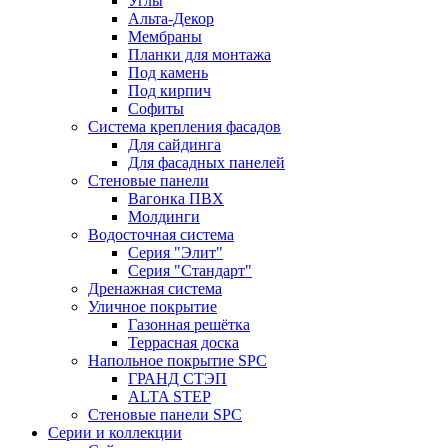
Углы
Альта-Декор
Мембраны
Планки для монтажа
Под камень
Под кирпич
Софиты
Система крепления фасадов
Для сайдинга
Для фасадных панелей
Стеновые панели
Вагонка ПВХ
Молдинги
Водосточная система
Серия "Элит"
Серия "Стандарт"
Дренажная система
Уличное покрытие
Газонная решётка
Террасная доска
Напольное покрытие SPC
ГРАНД СТЭП
ALTA STEP
Стеновые панели SPC
Серии и коллекции