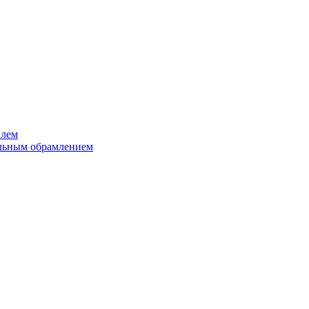
илем
ельным обрамлением