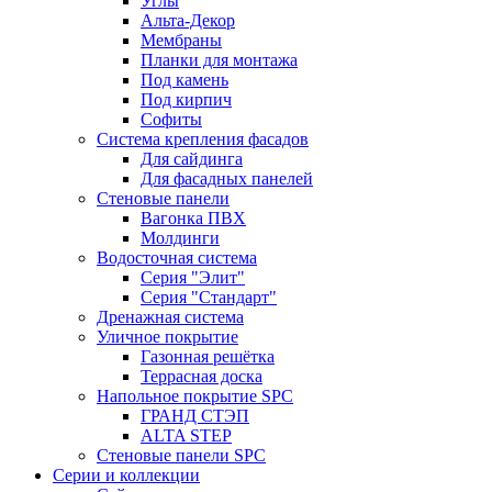
Углы
Альта-Декор
Мембраны
Планки для монтажа
Под камень
Под кирпич
Софиты
Система крепления фасадов
Для сайдинга
Для фасадных панелей
Стеновые панели
Вагонка ПВХ
Молдинги
Водосточная система
Серия "Элит"
Серия "Стандарт"
Дренажная система
Уличное покрытие
Газонная решётка
Террасная доска
Напольное покрытие SPC
ГРАНД СТЭП
ALTA STEP
Стеновые панели SPC
Серии и коллекции