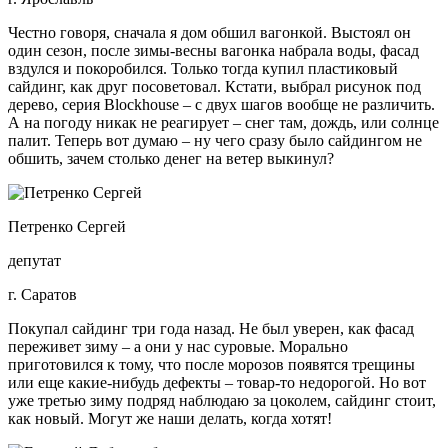
Честно говоря, сначала я дом обшил вагонкой. Выстоял он
один сезон, после зимы-весны вагонка набрала воды, фасад
вздулся и покоробился. Только тогда купил пластиковый
сайдинг, как друг посоветовал. Кстати, выбрал рисунок под
дерево, серия Blockhouse – с двух шагов вообще не различить.
А на погоду никак не реагирует – снег там, дождь, или солнце
палит. Теперь вот думаю – ну чего сразу было сайдингом не
обшить, зачем столько денег на ветер выкинул?
Петренко Сергей
депутат
г. Саратов
Покупал сайдинг три года назад. Не был уверен, как фасад
переживет зиму – а они у нас суровые. Морально
приготовился к тому, что после морозов появятся трещины
или еще какие-нибудь дефекты – товар-то недорогой. Но вот
уже третью зиму подряд наблюдаю за цоколем, сайдинг стоит,
как новый. Могут же наши делать, когда хотят!