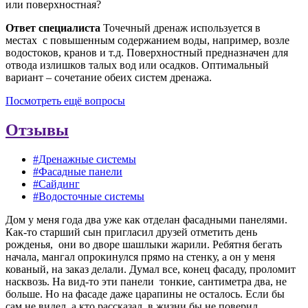
или поверхностная?
Ответ специалиста
Точечный дренаж используется в
местах с повышенным содержанием воды, например, возле
водостоков, кранов и т.д. Поверхностный предназначен для
отвода излишков талых вод или осадков. Оптимальный
вариант – сочетание обеих систем дренажа.
Посмотреть ещё вопросы
Отзывы
#Дренажные системы
#Фасадные панели
#Сайдинг
#Водосточные системы
Дом у меня года два уже как отделан фасадными панелями.
Как-то старший сын пригласил друзей отметить день
рожденья, они во дворе шашлыки жарили. Ребятня бегать
начала, мангал опрокинулся прямо на стенку, а он у меня
кованый, на заказ делали. Думал все, конец фасаду, проломит
насквозь. На вид-то эти панели тонкие, сантиметра два, не
больше. Но на фасаде даже царапины не осталось. Если бы
сам не видел, а кто рассказал, в жизни бы не поверил.