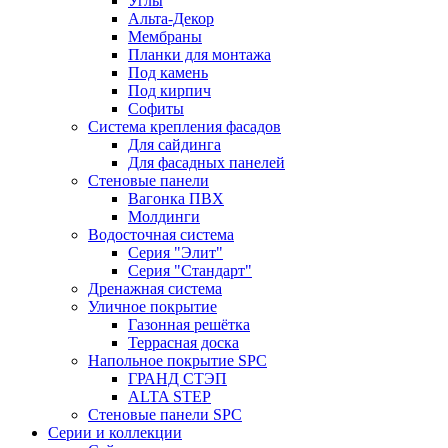
Углы
Альта-Декор
Мембраны
Планки для монтажа
Под камень
Под кирпич
Софиты
Система крепления фасадов
Для сайдинга
Для фасадных панелей
Стеновые панели
Вагонка ПВХ
Молдинги
Водосточная система
Серия "Элит"
Серия "Стандарт"
Дренажная система
Уличное покрытие
Газонная решётка
Террасная доска
Напольное покрытие SPC
ГРАНД СТЭП
ALTA STEP
Стеновые панели SPC
Серии и коллекции