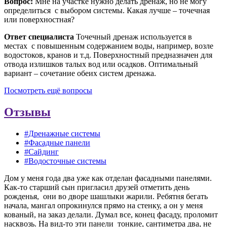
Вопрос:
Мне на участке нужно делать дренаж, но не могу
определиться с выбором системы. Какая лучше – точечная
или поверхностная?
Ответ специалиста
Точечный дренаж используется в
местах с повышенным содержанием воды, например, возле
водостоков, кранов и т.д. Поверхностный предназначен для
отвода излишков талых вод или осадков. Оптимальный
вариант – сочетание обеих систем дренажа.
Посмотреть ещё вопросы
Отзывы
#Дренажные системы
#Фасадные панели
#Сайдинг
#Водосточные системы
Дом у меня года два уже как отделан фасадными панелями.
Как-то старший сын пригласил друзей отметить день
рожденья, они во дворе шашлыки жарили. Ребятня бегать
начала, мангал опрокинулся прямо на стенку, а он у меня
кованый, на заказ делали. Думал все, конец фасаду, проломит
насквозь. На вид-то эти панели тонкие, сантиметра два, не