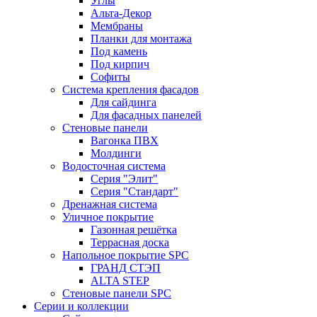
Углы
Альта-Декор
Мембраны
Планки для монтажа
Под камень
Под кирпич
Софиты
Система крепления фасадов
Для сайдинга
Для фасадных панелей
Стеновые панели
Вагонка ПВХ
Молдинги
Водосточная система
Серия "Элит"
Серия "Стандарт"
Дренажная система
Уличное покрытие
Газонная решётка
Террасная доска
Напольное покрытие SPC
ГРАНД СТЭП
ALTA STEP
Стеновые панели SPC
Серии и коллекции