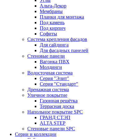
Углы
Альта-Декор
Мембраны
Планки для монтажа
Под камень
Под кирпич
Софиты
Система крепления фасадов
Для сайдинга
Для фасадных панелей
Стеновые панели
Вагонка ПВХ
Молдинги
Водосточная система
Серия "Элит"
Серия "Стандарт"
Дренажная система
Уличное покрытие
Газонная решётка
Террасная доска
Напольное покрытие SPC
ГРАНД СТЭП
ALTA STEP
Стеновые панели SPC
Серии и коллекции