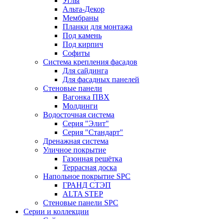
Углы
Альта-Декор
Мембраны
Планки для монтажа
Под камень
Под кирпич
Софиты
Система крепления фасадов
Для сайдинга
Для фасадных панелей
Стеновые панели
Вагонка ПВХ
Молдинги
Водосточная система
Серия "Элит"
Серия "Стандарт"
Дренажная система
Уличное покрытие
Газонная решётка
Террасная доска
Напольное покрытие SPC
ГРАНД СТЭП
ALTA STEP
Стеновые панели SPC
Серии и коллекции