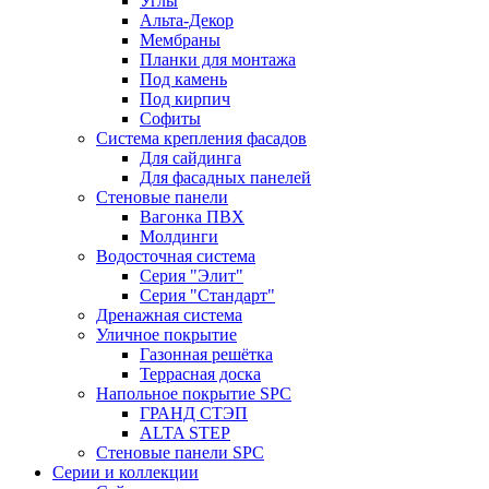
Углы
Альта-Декор
Мембраны
Планки для монтажа
Под камень
Под кирпич
Софиты
Система крепления фасадов
Для сайдинга
Для фасадных панелей
Стеновые панели
Вагонка ПВХ
Молдинги
Водосточная система
Серия "Элит"
Серия "Стандарт"
Дренажная система
Уличное покрытие
Газонная решётка
Террасная доска
Напольное покрытие SPC
ГРАНД СТЭП
ALTA STEP
Стеновые панели SPC
Серии и коллекции