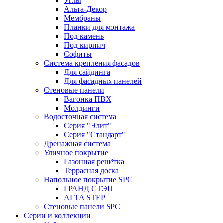
Углы
Альта-Декор
Мембраны
Планки для монтажа
Под камень
Под кирпич
Софиты
Система крепления фасадов
Для сайдинга
Для фасадных панелей
Стеновые панели
Вагонка ПВХ
Молдинги
Водосточная система
Серия "Элит"
Серия "Стандарт"
Дренажная система
Уличное покрытие
Газонная решётка
Террасная доска
Напольное покрытие SPC
ГРАНД СТЭП
ALTA STEP
Стеновые панели SPC
Серии и коллекции