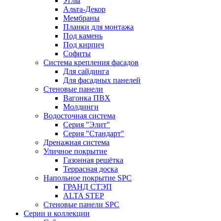
Углы
Альта-Декор
Мембраны
Планки для монтажа
Под камень
Под кирпич
Софиты
Система крепления фасадов
Для сайдинга
Для фасадных панелей
Стеновые панели
Вагонка ПВХ
Молдинги
Водосточная система
Серия "Элит"
Серия "Стандарт"
Дренажная система
Уличное покрытие
Газонная решётка
Террасная доска
Напольное покрытие SPC
ГРАНД СТЭП
ALTA STEP
Стеновые панели SPC
Серии и коллекции