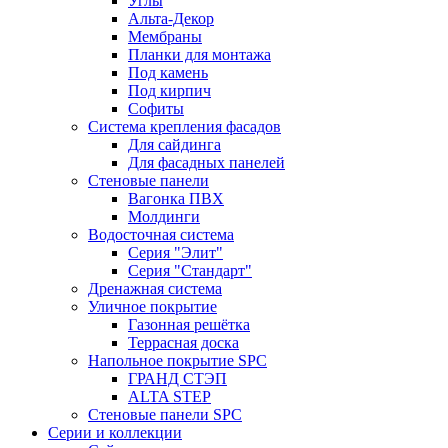
Углы
Альта-Декор
Мембраны
Планки для монтажа
Под камень
Под кирпич
Софиты
Система крепления фасадов
Для сайдинга
Для фасадных панелей
Стеновые панели
Вагонка ПВХ
Молдинги
Водосточная система
Серия "Элит"
Серия "Стандарт"
Дренажная система
Уличное покрытие
Газонная решётка
Террасная доска
Напольное покрытие SPC
ГРАНД СТЭП
ALTA STEP
Стеновые панели SPC
Серии и коллекции