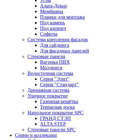
Углы
Альта-Декор
Мембраны
Планки для монтажа
Под камень
Под кирпич
Софиты
Система крепления фасадов
Для сайдинга
Для фасадных панелей
Стеновые панели
Вагонка ПВХ
Молдинги
Водосточная система
Серия "Элит"
Серия "Стандарт"
Дренажная система
Уличное покрытие
Газонная решётка
Террасная доска
Напольное покрытие SPC
ГРАНД СТЭП
ALTA STEP
Стеновые панели SPC
Серии и коллекции