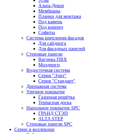
Углы
Альта-Декор
Мембраны
Планки для монтажа
Под камень
Под кирпич
Софиты
Система крепления фасадов
Для сайдинга
Для фасадных панелей
Стеновые панели
Вагонка ПВХ
Молдинги
Водосточная система
Серия "Элит"
Серия "Стандарт"
Дренажная система
Уличное покрытие
Газонная решётка
Террасная доска
Напольное покрытие SPC
ГРАНД СТЭП
ALTA STEP
Стеновые панели SPC
Серии и коллекции