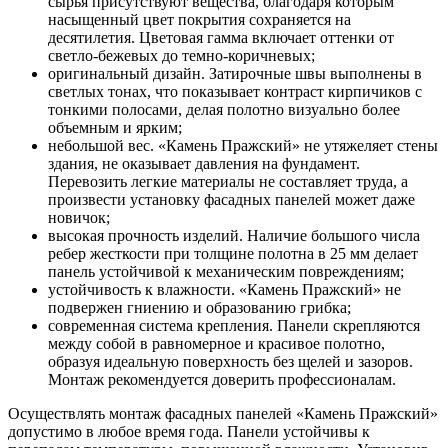
сырья присутствуют вещества, благодаря которым
насыщенный цвет покрытия сохраняется на
десятилетия. Цветовая гамма включает оттенки от
светло-бежевых до темно-коричневых;
оригинальный дизайн. Затирочные швы выполнены в
светлых тонах, что показывает контраст кирпичиков с
тонкими полосами, делая полотно визуально более
объемным и ярким;
небольшой вес. «Камень Пражский» не утяжеляет стены
здания, не оказывает давления на фундамент.
Перевозить легкие материалы не составляет труда, а
произвести установку фасадных панелей может даже
новичок;
высокая прочность изделий. Наличие большого числа
ребер жесткости при толщине полотна в 25 мм делает
панель устойчивой к механическим повреждениям;
устойчивость к влажности. «Камень Пражский» не
подвержен гниению и образованию грибка;
современная система крепления. Панели скрепляются
между собой в равномерное и красивое полотно,
образуя идеальную поверхность без щелей и зазоров.
Монтаж рекомендуется доверить профессионалам.
Осуществлять монтаж фасадных панелей «Камень Пражский»
допустимо в любое время года. Панели устойчивы к