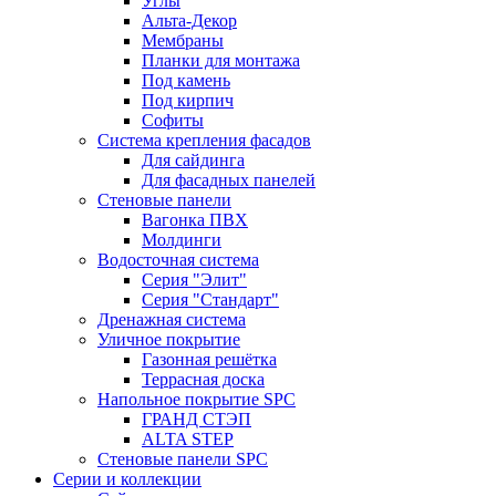
Углы
Альта-Декор
Мембраны
Планки для монтажа
Под камень
Под кирпич
Софиты
Система крепления фасадов
Для сайдинга
Для фасадных панелей
Стеновые панели
Вагонка ПВХ
Молдинги
Водосточная система
Серия "Элит"
Серия "Стандарт"
Дренажная система
Уличное покрытие
Газонная решётка
Террасная доска
Напольное покрытие SPC
ГРАНД СТЭП
ALTA STEP
Стеновые панели SPC
Серии и коллекции