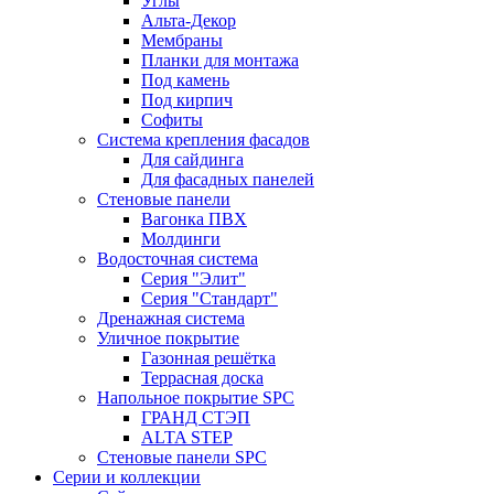
Углы
Альта-Декор
Мембраны
Планки для монтажа
Под камень
Под кирпич
Софиты
Система крепления фасадов
Для сайдинга
Для фасадных панелей
Стеновые панели
Вагонка ПВХ
Молдинги
Водосточная система
Серия "Элит"
Серия "Стандарт"
Дренажная система
Уличное покрытие
Газонная решётка
Террасная доска
Напольное покрытие SPC
ГРАНД СТЭП
ALTA STEP
Стеновые панели SPC
Серии и коллекции