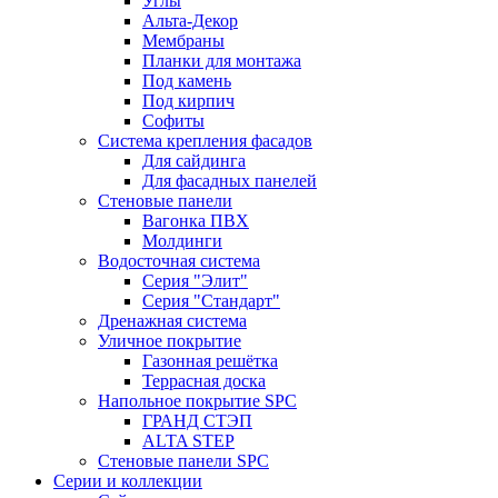
Углы
Альта-Декор
Мембраны
Планки для монтажа
Под камень
Под кирпич
Софиты
Система крепления фасадов
Для сайдинга
Для фасадных панелей
Стеновые панели
Вагонка ПВХ
Молдинги
Водосточная система
Серия "Элит"
Серия "Стандарт"
Дренажная система
Уличное покрытие
Газонная решётка
Террасная доска
Напольное покрытие SPC
ГРАНД СТЭП
ALTA STEP
Стеновые панели SPC
Серии и коллекции