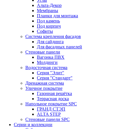
Углы
Альта-Декор
Мембраны
Планки для монтажа
Под камень
Под кирпич
Софиты
Система крепления фасадов
Для сайдинга
Для фасадных панелей
Стеновые панели
Вагонка ПВХ
Молдинги
Водосточная система
Серия "Элит"
Серия "Стандарт"
Дренажная система
Уличное покрытие
Газонная решётка
Террасная доска
Напольное покрытие SPC
ГРАНД СТЭП
ALTA STEP
Стеновые панели SPC
Серии и коллекции