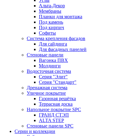
Углы
Альта-Декор
Мембраны
Планки для монтажа
Под камень
Под кирпич
Софиты
Система крепления фасадов
Для сайдинга
Для фасадных панелей
Стеновые панели
Вагонка ПВХ
Молдинги
Водосточная система
Серия "Элит"
Серия "Стандарт"
Дренажная система
Уличное покрытие
Газонная решётка
Террасная доска
Напольное покрытие SPC
ГРАНД СТЭП
ALTA STEP
Стеновые панели SPC
Серии и коллекции