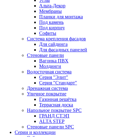
Углы
Альта-Декор
Мембраны
Планки для монтажа
Под камень
Под кирпич
Софиты
Система крепления фасадов
Для сайдинга
Для фасадных панелей
Стеновые панели
Вагонка ПВХ
Молдинги
Водосточная система
Серия "Элит"
Серия "Стандарт"
Дренажная система
Уличное покрытие
Газонная решётка
Террасная доска
Напольное покрытие SPC
ГРАНД СТЭП
ALTA STEP
Стеновые панели SPC
Серии и коллекции