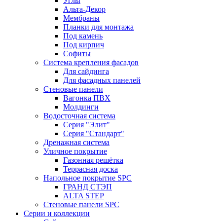
Углы
Альта-Декор
Мембраны
Планки для монтажа
Под камень
Под кирпич
Софиты
Система крепления фасадов
Для сайдинга
Для фасадных панелей
Стеновые панели
Вагонка ПВХ
Молдинги
Водосточная система
Серия "Элит"
Серия "Стандарт"
Дренажная система
Уличное покрытие
Газонная решётка
Террасная доска
Напольное покрытие SPC
ГРАНД СТЭП
ALTA STEP
Стеновые панели SPC
Серии и коллекции