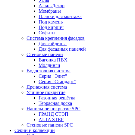
Углы
Альта-Декор
Мембраны
Планки для монтажа
Под камень
Под кирпич
Софиты
Система крепления фасадов
Для сайдинга
Для фасадных панелей
Стеновые панели
Вагонка ПВХ
Молдинги
Водосточная система
Серия "Элит"
Серия "Стандарт"
Дренажная система
Уличное покрытие
Газонная решётка
Террасная доска
Напольное покрытие SPC
ГРАНД СТЭП
ALTA STEP
Стеновые панели SPC
Серии и коллекции