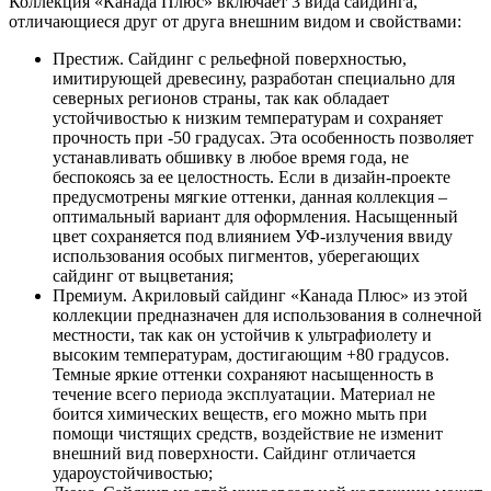
Коллекция «Канада Плюс» включает 3 вида сайдинга,
отличающиеся друг от друга внешним видом и свойствами:
Престиж. Сайдинг с рельефной поверхностью,
имитирующей древесину, разработан специально для
северных регионов страны, так как обладает
устойчивостью к низким температурам и сохраняет
прочность при -50 градусах. Эта особенность позволяет
устанавливать обшивку в любое время года, не
беспокоясь за ее целостность. Если в дизайн-проекте
предусмотрены мягкие оттенки, данная коллекция –
оптимальный вариант для оформления. Насыщенный
цвет сохраняется под влиянием УФ-излучения ввиду
использования особых пигментов, уберегающих
сайдинг от выцветания;
Премиум. Акриловый сайдинг «Канада Плюс» из этой
коллекции предназначен для использования в солнечной
местности, так как он устойчив к ультрафиолету и
высоким температурам, достигающим +80 градусов.
Темные яркие оттенки сохраняют насыщенность в
течение всего периода эксплуатации. Материал не
боится химических веществ, его можно мыть при
помощи чистящих средств, воздействие не изменит
внешний вид поверхности. Сайдинг отличается
удароустойчивостью;