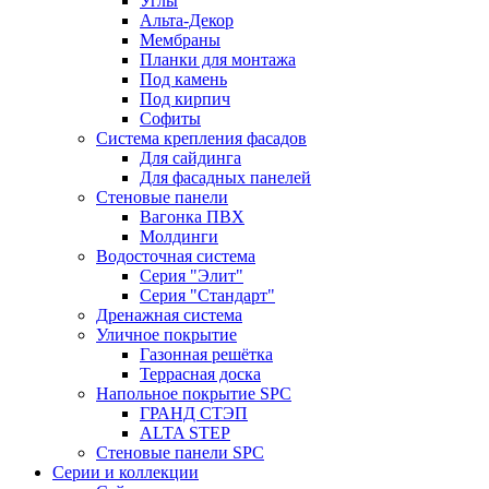
Углы
Альта-Декор
Мембраны
Планки для монтажа
Под камень
Под кирпич
Софиты
Система крепления фасадов
Для сайдинга
Для фасадных панелей
Стеновые панели
Вагонка ПВХ
Молдинги
Водосточная система
Серия "Элит"
Серия "Стандарт"
Дренажная система
Уличное покрытие
Газонная решётка
Террасная доска
Напольное покрытие SPC
ГРАНД СТЭП
ALTA STEP
Стеновые панели SPC
Серии и коллекции