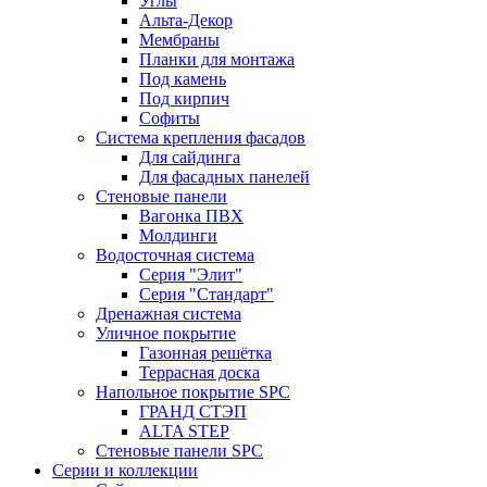
Углы
Альта-Декор
Мембраны
Планки для монтажа
Под камень
Под кирпич
Софиты
Система крепления фасадов
Для сайдинга
Для фасадных панелей
Стеновые панели
Вагонка ПВХ
Молдинги
Водосточная система
Серия "Элит"
Серия "Стандарт"
Дренажная система
Уличное покрытие
Газонная решётка
Террасная доска
Напольное покрытие SPC
ГРАНД СТЭП
ALTA STEP
Стеновые панели SPC
Серии и коллекции