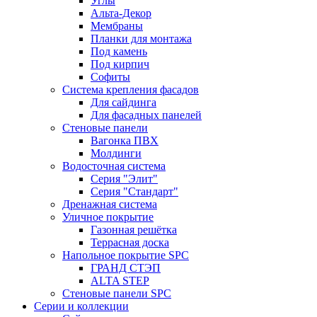
Углы
Альта-Декор
Мембраны
Планки для монтажа
Под камень
Под кирпич
Софиты
Система крепления фасадов
Для сайдинга
Для фасадных панелей
Стеновые панели
Вагонка ПВХ
Молдинги
Водосточная система
Серия "Элит"
Серия "Стандарт"
Дренажная система
Уличное покрытие
Газонная решётка
Террасная доска
Напольное покрытие SPC
ГРАНД СТЭП
ALTA STEP
Стеновые панели SPC
Серии и коллекции