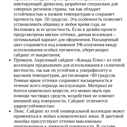
имитирующей древесину, разработан специально для
северных регионов страны, так как обладает
устойчивостью к низким температурам и сохраняет
прочность при -50 градусах. Эта особенность позволяет
устанавливать обшивку в любое время года, не
беспокоясь за ее целостность. Если в дизайн-проекте
предусмотрены мягкие оттенки, данная коллекция –
оптимальный вариант для оформления. Насыщенный
цвет сохраняется под влиянием УФ-излучения ввиду
использования особых пигментов, уберегающих
сайдинг от выцветания;
Премиум. Акриловый сайдинг «Канада Плюс» из этой
коллекции предназначен для использования в солнечной
местности, так как он устойчив к ультрафиолету и
высоким температурам, достигающим +80 градусов.
Темные яркие оттенки сохраняют насыщенность в
течение всего периода эксплуатации. Материал не
боится химических веществ, его можно мыть при
помощи чистящих средств, воздействие не изменит
внешний вид поверхности. Сайдинг отличается
удароустойчивостью;
Люкс. Сайдинг из этой универсальной коллекции может
применяться в любых климатических зонах. В цветовой
линейке присутствуют оттенки максимально
приближенные к древесной поверхности. В составе