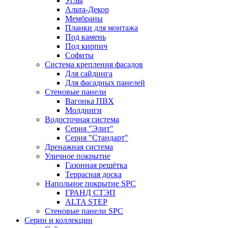
Углы
Альта-Декор
Мембраны
Планки для монтажа
Под камень
Под кирпич
Софиты
Система крепления фасадов
Для сайдинга
Для фасадных панелей
Стеновые панели
Вагонка ПВХ
Молдинги
Водосточная система
Серия "Элит"
Серия "Стандарт"
Дренажная система
Уличное покрытие
Газонная решётка
Террасная доска
Напольное покрытие SPC
ГРАНД СТЭП
ALTA STEP
Стеновые панели SPC
Серии и коллекции