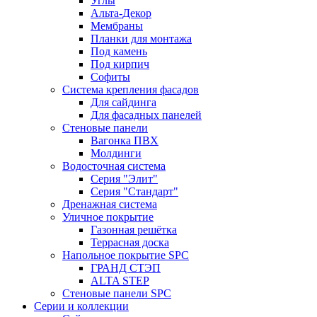
Углы
Альта-Декор
Мембраны
Планки для монтажа
Под камень
Под кирпич
Софиты
Система крепления фасадов
Для сайдинга
Для фасадных панелей
Стеновые панели
Вагонка ПВХ
Молдинги
Водосточная система
Серия "Элит"
Серия "Стандарт"
Дренажная система
Уличное покрытие
Газонная решётка
Террасная доска
Напольное покрытие SPC
ГРАНД СТЭП
ALTA STEP
Стеновые панели SPC
Серии и коллекции