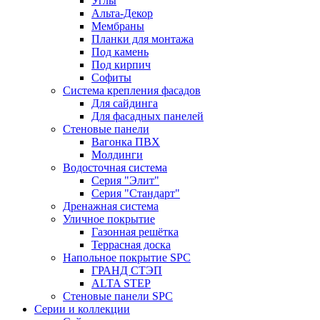
Углы
Альта-Декор
Мембраны
Планки для монтажа
Под камень
Под кирпич
Софиты
Система крепления фасадов
Для сайдинга
Для фасадных панелей
Стеновые панели
Вагонка ПВХ
Молдинги
Водосточная система
Серия "Элит"
Серия "Стандарт"
Дренажная система
Уличное покрытие
Газонная решётка
Террасная доска
Напольное покрытие SPC
ГРАНД СТЭП
ALTA STEP
Стеновые панели SPC
Серии и коллекции