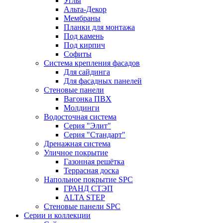
Углы
Альта-Декор
Мембраны
Планки для монтажа
Под камень
Под кирпич
Софиты
Система крепления фасадов
Для сайдинга
Для фасадных панелей
Стеновые панели
Вагонка ПВХ
Молдинги
Водосточная система
Серия "Элит"
Серия "Стандарт"
Дренажная система
Уличное покрытие
Газонная решётка
Террасная доска
Напольное покрытие SPC
ГРАНД СТЭП
ALTA STEP
Стеновые панели SPC
Серии и коллекции