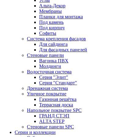
Углы
Альта-Декор
Мембраны
Планки для монтажа
Под камень
Под кирпич
Софиты
Система крепления фасадов
Для сайдинга
Для фасадных панелей
Стеновые панели
Вагонка ПВХ
Молдинги
Водосточная система
Серия "Элит"
Серия "Стандарт"
Дренажная система
Уличное покрытие
Газонная решётка
Террасная доска
Напольное покрытие SPC
ГРАНД СТЭП
ALTA STEP
Стеновые панели SPC
Серии и коллекции