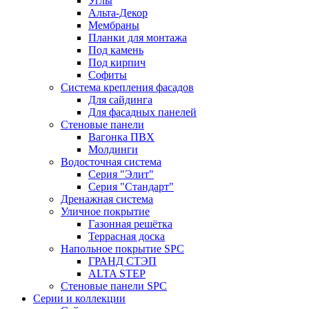
Углы
Альта-Декор
Мембраны
Планки для монтажа
Под камень
Под кирпич
Софиты
Система крепления фасадов
Для сайдинга
Для фасадных панелей
Стеновые панели
Вагонка ПВХ
Молдинги
Водосточная система
Серия "Элит"
Серия "Стандарт"
Дренажная система
Уличное покрытие
Газонная решётка
Террасная доска
Напольное покрытие SPC
ГРАНД СТЭП
ALTA STEP
Стеновые панели SPC
Серии и коллекции