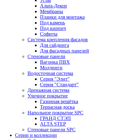
Углы
Альта-Декор
Мембраны
Планки для монтажа
Под камень
Под кирпич
Софиты
Система крепления фасадов
Для сайдинга
Для фасадных панелей
Стеновые панели
Вагонка ПВХ
Молдинги
Водосточная система
Серия "Элит"
Серия "Стандарт"
Дренажная система
Уличное покрытие
Газонная решётка
Террасная доска
Напольное покрытие SPC
ГРАНД СТЭП
ALTA STEP
Стеновые панели SPC
Серии и коллекции