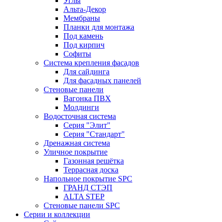
Углы
Альта-Декор
Мембраны
Планки для монтажа
Под камень
Под кирпич
Софиты
Система крепления фасадов
Для сайдинга
Для фасадных панелей
Стеновые панели
Вагонка ПВХ
Молдинги
Водосточная система
Серия "Элит"
Серия "Стандарт"
Дренажная система
Уличное покрытие
Газонная решётка
Террасная доска
Напольное покрытие SPC
ГРАНД СТЭП
ALTA STEP
Стеновые панели SPC
Серии и коллекции