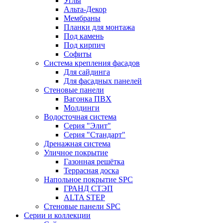
Углы
Альта-Декор
Мембраны
Планки для монтажа
Под камень
Под кирпич
Софиты
Система крепления фасадов
Для сайдинга
Для фасадных панелей
Стеновые панели
Вагонка ПВХ
Молдинги
Водосточная система
Серия "Элит"
Серия "Стандарт"
Дренажная система
Уличное покрытие
Газонная решётка
Террасная доска
Напольное покрытие SPC
ГРАНД СТЭП
ALTA STEP
Стеновые панели SPC
Серии и коллекции