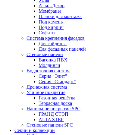
Углы
Альта-Декор
Мембраны
Планки для монтажа
Под камень
Под кирпич
Софиты
Система крепления фасадов
Для сайдинга
Для фасадных панелей
Стеновые панели
Вагонка ПВХ
Молдинги
Водосточная система
Серия "Элит"
Серия "Стандарт"
Дренажная система
Уличное покрытие
Газонная решётка
Террасная доска
Напольное покрытие SPC
ГРАНД СТЭП
ALTA STEP
Стеновые панели SPC
Серии и коллекции