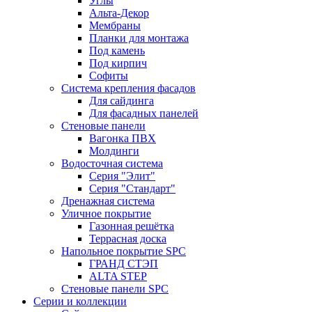
Углы
Альта-Декор
Мембраны
Планки для монтажа
Под камень
Под кирпич
Софиты
Система крепления фасадов
Для сайдинга
Для фасадных панелей
Стеновые панели
Вагонка ПВХ
Молдинги
Водосточная система
Серия "Элит"
Серия "Стандарт"
Дренажная система
Уличное покрытие
Газонная решётка
Террасная доска
Напольное покрытие SPC
ГРАНД СТЭП
ALTA STEP
Стеновые панели SPC
Серии и коллекции