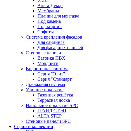
Углы
Альта-Декор
Мембраны
Планки для монтажа
Под камень
Под кирпич
Софиты
Система крепления фасадов
Для сайдинга
Для фасадных панелей
Стеновые панели
Вагонка ПВХ
Молдинги
Водосточная система
Серия "Элит"
Серия "Стандарт"
Дренажная система
Уличное покрытие
Газонная решётка
Террасная доска
Напольное покрытие SPC
ГРАНД СТЭП
ALTA STEP
Стеновые панели SPC
Серии и коллекции