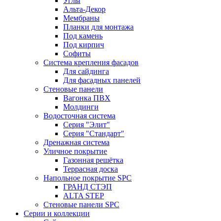
Углы
Альта-Декор
Мембраны
Планки для монтажа
Под камень
Под кирпич
Софиты
Система крепления фасадов
Для сайдинга
Для фасадных панелей
Стеновые панели
Вагонка ПВХ
Молдинги
Водосточная система
Серия "Элит"
Серия "Стандарт"
Дренажная система
Уличное покрытие
Газонная решётка
Террасная доска
Напольное покрытие SPC
ГРАНД СТЭП
ALTA STEP
Стеновые панели SPC
Серии и коллекции