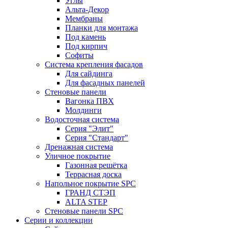
Углы
Альта-Декор
Мембраны
Планки для монтажа
Под камень
Под кирпич
Софиты
Система крепления фасадов
Для сайдинга
Для фасадных панелей
Стеновые панели
Вагонка ПВХ
Молдинги
Водосточная система
Серия "Элит"
Серия "Стандарт"
Дренажная система
Уличное покрытие
Газонная решётка
Террасная доска
Напольное покрытие SPC
ГРАНД СТЭП
ALTA STEP
Стеновые панели SPC
Серии и коллекции