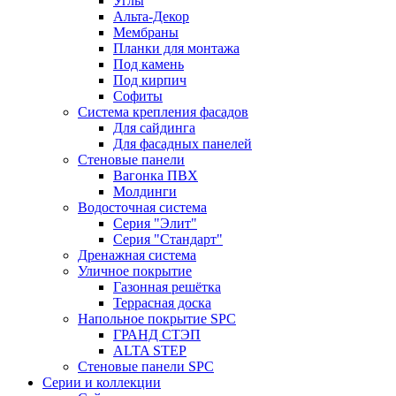
Углы
Альта-Декор
Мембраны
Планки для монтажа
Под камень
Под кирпич
Софиты
Система крепления фасадов
Для сайдинга
Для фасадных панелей
Стеновые панели
Вагонка ПВХ
Молдинги
Водосточная система
Серия "Элит"
Серия "Стандарт"
Дренажная система
Уличное покрытие
Газонная решётка
Террасная доска
Напольное покрытие SPC
ГРАНД СТЭП
ALTA STEP
Стеновые панели SPC
Серии и коллекции