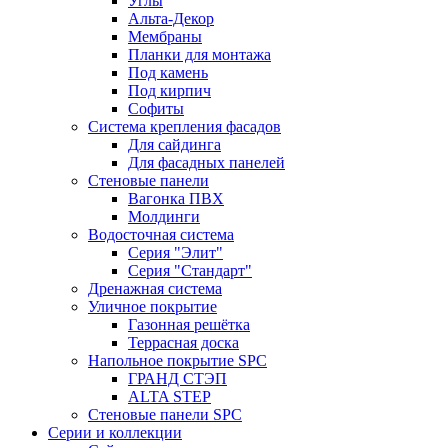
Углы
Альта-Декор
Мембраны
Планки для монтажа
Под камень
Под кирпич
Софиты
Система крепления фасадов
Для сайдинга
Для фасадных панелей
Стеновые панели
Вагонка ПВХ
Молдинги
Водосточная система
Серия "Элит"
Серия "Стандарт"
Дренажная система
Уличное покрытие
Газонная решётка
Террасная доска
Напольное покрытие SPC
ГРАНД СТЭП
ALTA STEP
Стеновые панели SPC
Серии и коллекции